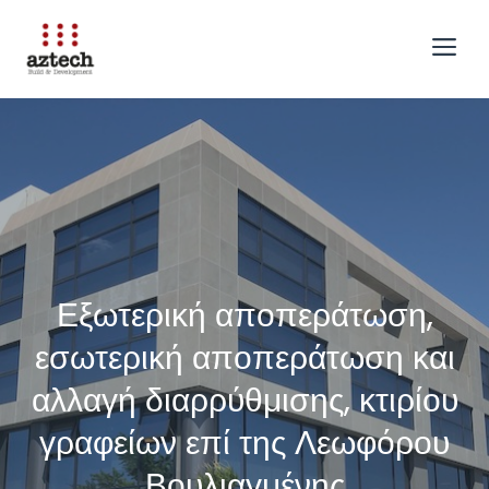
Μετάβαση
σε
Me
περιεχόμενο
Εξωτερική αποπεράτωση,
εσωτερική αποπεράτωση και
αλλαγή διαρρύθμισης, κτιρίου
γραφείων επί της Λεωφόρου
Βουλιαγμένης