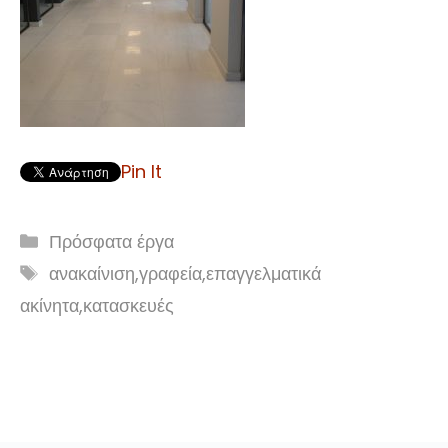
Pin It
Κατηγορίες
Πρόσφατα έργα
Ετικέτες
ανακαίνιση
,
γραφεία
,
επαγγελματικά
ακίνητα
,
κατασκευές