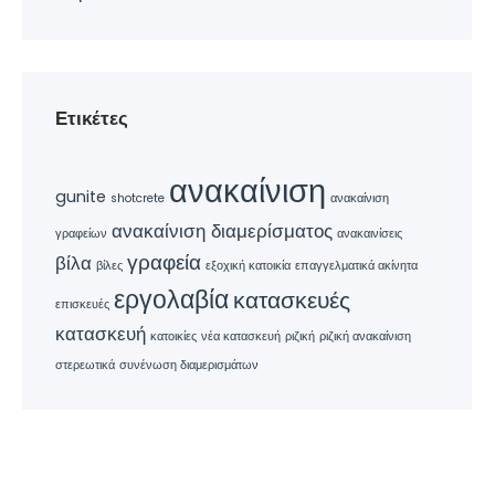
Ετικέτες
ανακαίνιση
gunite
shotcrete
ανακαίνιση
ανακαίνιση διαμερίσματος
γραφείων
ανακαινίσεις
γραφεία
βίλα
βίλες
εξοχική κατοικία
επαγγελματικά ακίνητα
εργολαβία
κατασκευές
επισκευές
κατασκευή
κατοικίες
νέα κατασκευή
ριζική
ριζική ανακαίνιση
στερεωτικά
συνένωση διαμερισμάτων