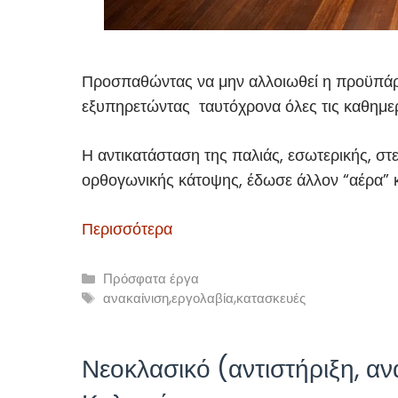
Προσπαθώντας να μην αλλοιωθεί η προϋπάρχο
εξυπηρετώντας ταυτόχρονα όλες τις καθημερ
Η αντικατάσταση της παλιάς, εσωτερικής, στ
ορθογωνικής κάτοψης, έδωσε άλλον “αέρα” κ
Περισσότερα
Κατηγορίες
Πρόσφατα έργα
Ετικέτες
ανακαίνιση
,
εργολαβία
,
κατασκευές
Νεοκλασικό (αντιστήριξη, α