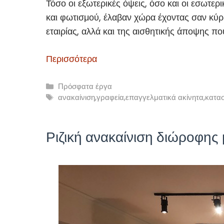
Τόσο οι εξωτερικές όψεις, όσο και οι εσωτερι
και φωτισμού, έλαβαν χώρα έχοντας σαν κύ
εταιρίας, αλλά και της αισθητικής άποψης πο
Περισσότερα
Κατηγορίες
Πρόσφατα έργα
Ετικέτες
ανακαίνιση
,
γραφεία
,
επαγγελματικά ακίνητα
,
κατα
Ριζική ανακαίνιση διώροφης 