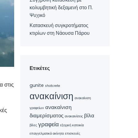
κολυμβητική δεξαμενή στο Π.
Ψυχικό
Κατασκευή συγκροτήματος
κτιρίων στη Νάουσα Πάρου
Ετικέτες
α στις
gunite
shotcrete
ανακαίνιση
ανακαίνιση
ανακαίνιση
γραφείων
κές
διαμερίσματος
βίλα
ανακαινίσεις
γραφεία
βίλες
εξοχική κατοικία
επαγγελματικά ακίνητα
επισκευές