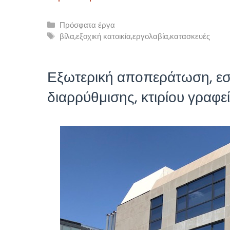
Κατηγορίες
Πρόσφατα έργα
Ετικέτες
βίλα
,
εξοχική κατοικία
,
εργολαβία
,
κατασκευές
Εξωτερική αποπεράτωση, εσ
διαρρύθμισης, κτιρίου γραφ