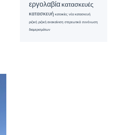
εργολαβία
κατασκευές
κατασκευή
κατοικίες
νέα κατασκευή
ριζική
ριζική ανακαίνιση
στερεωτικά
συνένωση
διαμερισμάτων