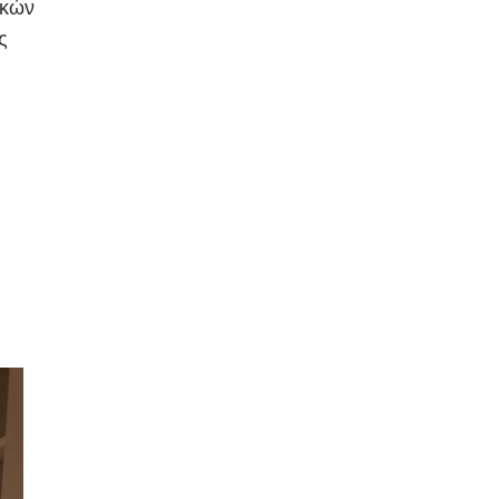
ικών
ς